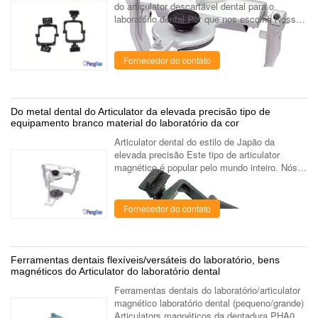
do articulator descartável dental para o
laboratório dental Por que nos escolha Nossos
produtos foram exportados para mais de 35
países, e nosso departamento de f...
Fornecedor do contato
Do metal dental do Articulator da elevada precisão tipo de
equipamento branco material do laboratório da cor
Articulator dental do estilo de Japão da
elevada precisão Este tipo de articulator
magnético é popular pelo mundo inteiro. Nós
igualmente temos outros tipos de articulator,
como o articulator de bronze, o ...
Fornecedor do contato
Ferramentas dentais flexíveis/versáteis do laboratório, bens
magnéticos do Articulator do laboratório dental
Ferramentas dentais do laboratório/articulator
magnético laboratório dental (pequeno/grande)
Articulators magnéticos da dentadura PHA002