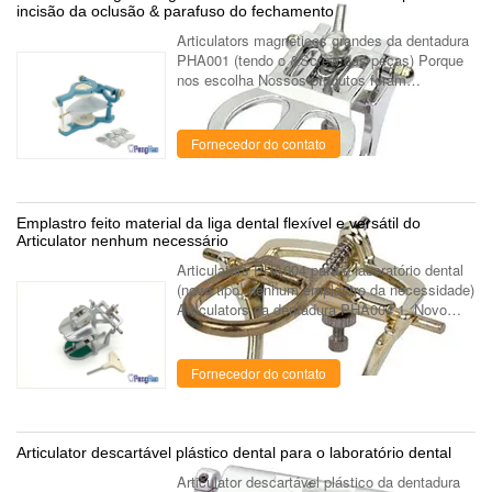
incisão da oclusão & parafuso do fechamento
Articulators magnéticos grandes da dentadura
PHA001 (tendo o &Screw das peças) Porque
nos escolha Nossos produtos foram
exportados para mais de 35 países, e nosso
departamento de fábrica de produção tem a ...
Fornecedor do contato
Emplastro feito material da liga dental flexível e versátil do
Articulator nenhum necessário
Articulators PHA004 para o laboratório dental
(novo tipo, nenhum emplastro da necessidade)
Articulators da dentadura PHA004 1. Novo
tipo. 2. Flexível & versátil. 3. Nenhum
emplastro da necessidade. Sobre nós N...
Fornecedor do contato
Articulator descartável plástico dental para o laboratório dental
Articulator descartável plástico da dentadura