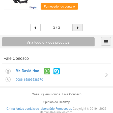
países, e nosso departamento de f...
Fornecedor do contato
3 / 3
Veja todo o > dos produtos;
Fale Conosco
Mr. David Hao
0086-15896538370
Casa
|
Quem Somos
|
Fale Conosco
Opinião do Desktop
China fontes dentais do laboratório Fornecedor.
Copyright © 2019 - 2026
dentallab-supplies.com.