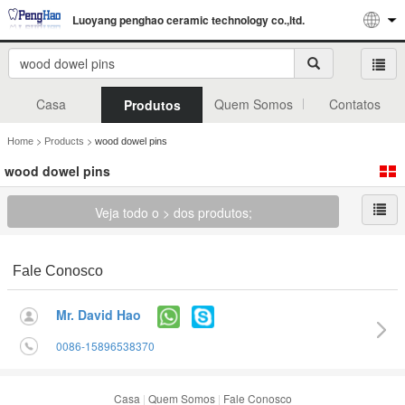
Luoyang penghao ceramic technology co.,ltd.
Casa
Quem Somos
Contatos
Produtos
>
>
Home
Products
wood dowel pins
wood dowel pins
Veja todo o > dos produtos;
Fale Conosco
Mr. David Hao
0086-15896538370
Casa
|
Quem Somos
|
Fale Conosco