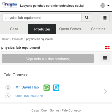
Luoyang penghao ceramic technology co.,ltd.
Casa
Quem Somos
Contatos
Produtos
>
>
Home
Products
physics lab equipment
physics lab equipment
Veja todo o > dos produtos;
Fale Conosco
Mr. David Hao
0086-15896538370
Casa
|
Quem Somos
|
Fale Conosco