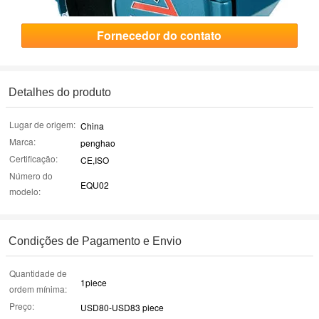
Fornecedor do contato
Detalhes do produto
Lugar de origem:
China
Marca:
penghao
Certificação:
CE,ISO
Número do
EQU02
modelo:
Condições de Pagamento e Envio
Quantidade de
1piece
ordem mínima:
Preço:
USD80-USD83 piece