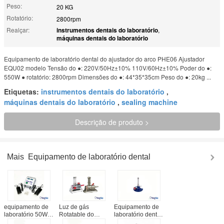
Peso:
20 KG
Rotatório:
2800rpm
Realçar:
instrumentos dentais do laboratório
,
máquinas dentais do laboratório
Equipamento de laboratório dental do ajustador do arco PHE06 Ajustador
EQU02 modelo Tensão do ●: 220V/50Hz±10% 110V/60Hz±10% Poder do ●:
550W ● rotatório: 2800rpm Dimensões do ●: 44*35*35cm Peso do ●: 20kg ...
Etiquetas:
instrumentos dentais do laboratório
,
máquinas dentais do laboratório
,
sealing machine
Descrição de produto >
Mais
Equipamento de laboratório dental
equipamento de
Luz de gás
Equipamento de
laboratório 50W
Rotatable do
laboratório dental
dental/serviço
laboratório dental
de poupança de