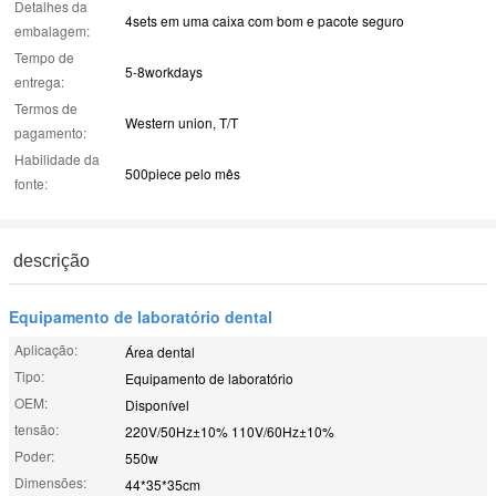
Detalhes da
4sets em uma caixa com bom e pacote seguro
embalagem:
Tempo de
5-8workdays
entrega:
Termos de
Western union, T/T
pagamento:
Habilidade da
500piece pelo mês
fonte:
descrição
Equipamento de laboratório dental
Aplicação:
Área dental
Tipo:
Equipamento de laboratório
OEM:
Disponível
tensão:
220V/50Hz±10% 110V/60Hz±10%
Poder:
550w
Dimensões:
44*35*35cm