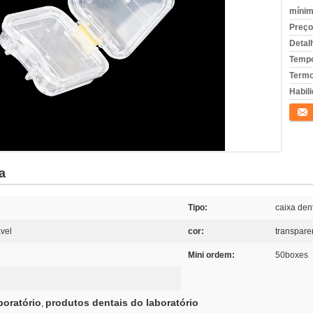
mínim
Preço
Detal
Tempo
Termo
Habili
Conta
a
Tipo:
caixa dent
ável
cor:
transpare
Mini ordem:
50boxes
boratório
produtos dentais do laboratório
,