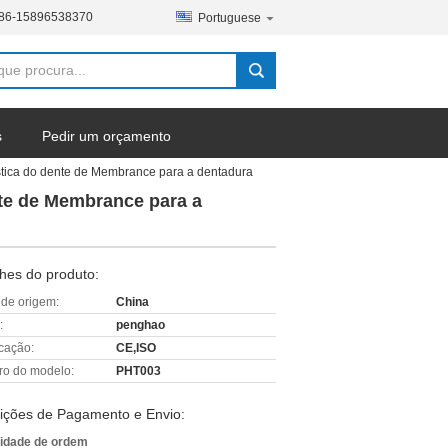
86-15896538370
Portuguese
s
Pedir um orçamento
elástica do dente de Membrance para a dentadura
ente de Membrance para a
hes do produto:
 de origem:
China
:
penghao
icação:
CE,ISO
o do modelo:
PHT003
ições de Pagamento e Envio:
idade de ordem