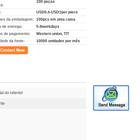
100 peças
a:
:
USD0.4-USD1per piece
hes da embalagem:
100pcs em uma caixa
 de entrega:
5-8workdays
s de pagamento:
Western union, T/T
dade da fonte:
10000 unidades por mês
to
al do retentor
nte