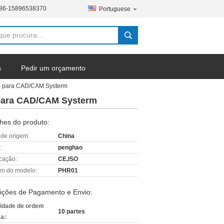
86-15896538370
Portuguese
s
Pedir um orçamento
0mm para CAD/CAM Systerm
m para CAD/CAM Systerm
hes do produto:
 de origem:
China
:
penghao
icação:
CE,ISO
o do modelo:
PHR01
ições de Pagamento e Envio:
idade de ordem
10 partes
a: