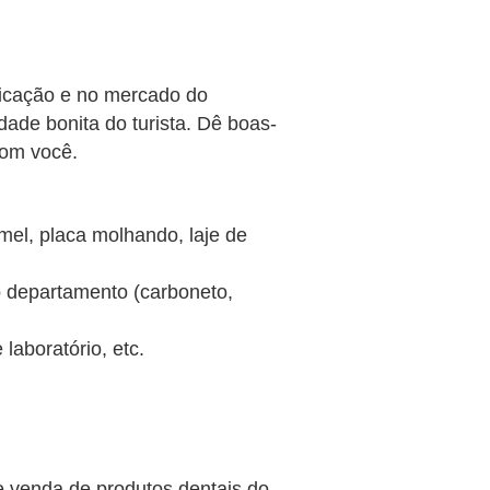
ricação e no mercado do
ade bonita do turista. Dê boas-
com você.
mel, placa molhando, laje de
do departamento (carboneto,
laboratório, etc.
 e venda de produtos dentais do