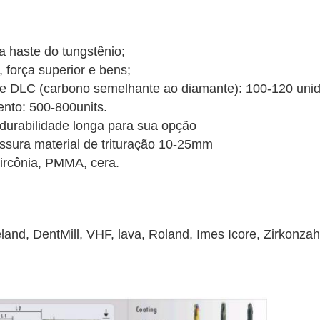
da haste do tungstênio;
força superior e bens;
e DLC (carbono semelhante ao diamante): 100-120 uni
nto: 500-800units.
durabilidade longa para sua opção
sura material de trituração 10-25mm
zircônia, PMMA, cera.
nd, DentMill, VHF, lava, Roland, Imes Icore, Zirkonzahn