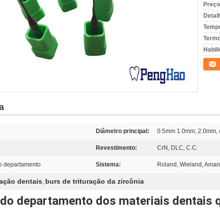
Preço
Detal
Tempo
Termo
Habili
Conta
a
Diâmetro principal:
0.5mm 1.0mm, 2.0mm, e
Revestimento:
CrN, DLC, C.C.
 o departamento
Sistema:
Roland, Wieland, Amann
ração dentais
burs de trituração da zircônia
,
a do departamento dos materiais dentais