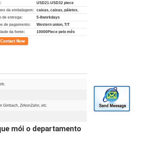
:
USD21-USD32 piece
hes da embalagem:
caixas, caixas, páletes.
 de entrega:
5-8workdays
s de pagamento:
Western union, T/T
dade da fonte:
10000Piece pelo mês
to
tc.
 Girrbach, ZirkonZahn, etc.
 que mói o departamento